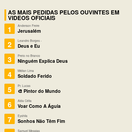
AS MAIS PEDIDAS PELOS OUVINTES EM
VIDEOS OFICIAIS
Anderson Freire
1
Jerusalém
Leandro Borges -
2
Deus e Eu
Preto no Branco
3
Ninguém Explica Deus
Midian Lima
4
Soldado Ferido
Pr. Lucas
5
🎨 Pintor do Mundo
Alda Célia
6
Voar Como A Águia
Eyshila
7
Sonhos Não Têm Fim
Samuel Messias